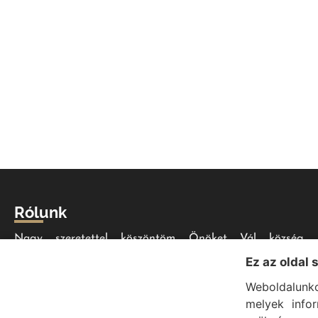
Rólunk
Nagy szeretettel köszöntöm Önöket Vál község
honlapján. Bízom benne, hogy minden szükséges
Ez az oldal 
információt megtalálnak a folyamatosan bővülő
Weboldalunko
portálon, akár helyi lakosként, akár érdeklődőként
melyek info
látogatnak el internetes oldalunkra.