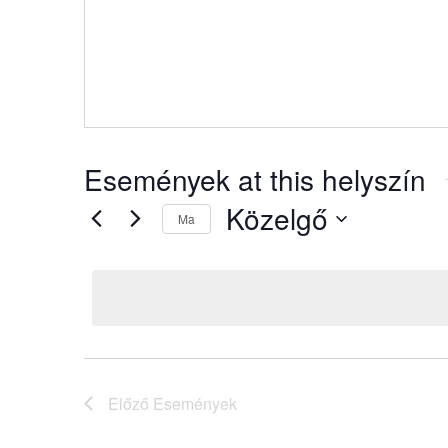
Események at this helyszín
Közelgő
Ma
Dátum
kiválasztása.
Előző
Események