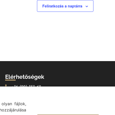
Feliratkozás a naptárra
Elérhetőségek
+36 (22) 353-411
titkarsag@val.hu
Vál Község Önkormányzata 2473 Vál, Vajda János u.
olyan fájlok,
2.
ozzájárulása