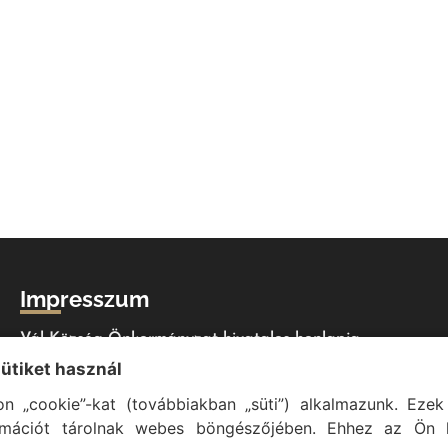
Impresszum
Vál Község Önkormányzat hivatalos honlapja
sütiket használ
Vál Község Önkormányzat © 1996 - 2020
Adószám: 15727079-2-07
n „cookie”-kat (továbbiakban „süti”) alkalmazunk. Ezek 
rmációt tárolnak webes böngészőjében. Ehhez az Ön h
Adatvédelmi tájékoztató