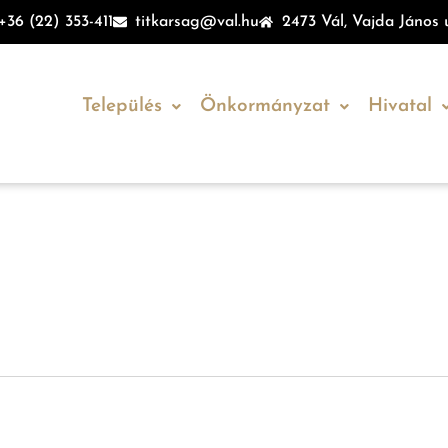
+36 (22) 353-411
titkarsag@val.hu
2473 Vál, Vajda János u
Település
Önkormányzat
Hivatal