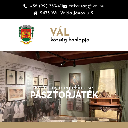
+36 (22) 353-411
titkarsag@val.hu
2473 Vál, Vajda János u. 2.
VÁL
község honlapja
Esemény megtekintése
PÁSZTORJÁTÉK