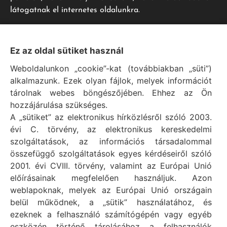
látogatnak el internetes oldalunkra.
Impresszum
Ez az oldal sütiket használ
Weboldalunkon „cookie”-kat (továbbiakban „süti”)
Vál Község Önkormányzat hivatalos honlapja
alkalmazunk. Ezek olyan fájlok, melyek információt
Vál Község Önkormányzat © 1996 - 2020
tárolnak webes böngészőjében. Ehhez az Ön
Adószám: 15727079-2-07
hozzájárulása szükséges.
Adatvédelmi tájékoztató
A „sütiket” az elektronikus hírközlésről szóló 2003.
évi C. törvény, az elektronikus kereskedelmi
Felelős: Bechtold Tamás polgármester
szolgáltatások, az információs társadalommal
Cím: H-2473 Vál, Vajda János utca 2.
összefüggő szolgáltatások egyes kérdéseiről szóló
Telefon: +36 (22) 353-411
2001. évi CVIII. törvény, valamint az Európai Unió
E-mail: polgarmester@val.hu
előírásainak megfelelően használjuk. Azon
weblapoknak, melyek az Európai Unió országain
belül működnek, a „sütik” használatához, és
Elérhetőségek
ezeknek a felhasználó számítógépén vagy egyéb
+36 (22) 353-411
eszközén történő tárolásához a felhasználók