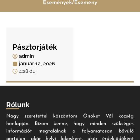
Események/Esemény
Pásztorjáték
admin
január 12, 2026
4:28 du.
Rólunk
Nagy szeretettel köszöntöm Önöket Vál község
honlapján. Bízom benne, hogy minden szükséges
információt megtalálnak a folyamatosan bővülő
portálon, akár helyi lakosként, akár érdeklődőként