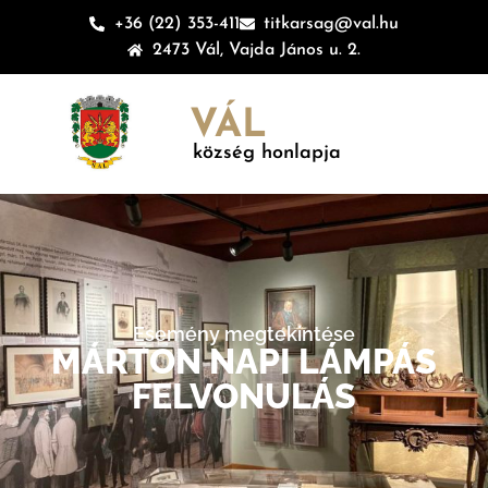
+36 (22) 353-411
titkarsag@val.hu
2473 Vál, Vajda János u. 2.
VÁL
község honlapja
Esemény megtekintése
MÁRTON NAPI LÁMPÁS
FELVONULÁS