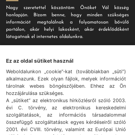
Nagy szeretettel köszöntöm Önöket Vál község
honlapján. Bízom benne, hogy minden szükséges
információt megtalálnak a folyamatosan bővülő
portálon, akár helyi lakosként, akár érdeklődőként
látogatnak el internetes oldalunkra.
Impresszum
Ez az oldal sütiket használ
Weboldalunkon „cookie”-kat (továbbiakban „süti”)
Vál Község Önkormányzat hivatalos honlapja
alkalmazunk. Ezek olyan fájlok, melyek információt
Vál Község Önkormányzat © 1996 - 2020
tárolnak webes böngészőjében. Ehhez az Ön
Adószám: 15727079-2-07
hozzájárulása szükséges.
Adatvédelmi tájékoztató
A „sütiket” az elektronikus hírközlésről szóló 2003.
évi C. törvény, az elektronikus kereskedelmi
Felelős: Bechtold Tamás polgármester
szolgáltatások, az információs társadalommal
Cím: H-2473 Vál, Vajda János utca 2.
összefüggő szolgáltatások egyes kérdéseiről szóló
Telefon: +36 (22) 353-411
2001. évi CVIII. törvény, valamint az Európai Unió
E-mail: polgarmester@val.hu