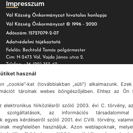
Impresszum
Vál Község Önkormányzat hivatalos honlapja
Vál Község Önkormányzat © 1996 - 2020
Adószám: 15727079-2-07
Adatvédelmi tájékoztató
Felelős: Bechtold Tamás polgármester
Cím: H-2473 Vál, Vajda János utca 2.
Telefon: +36 (22) 353-411
E-mail: polgarmester@val.hu
sütiket használ
n „cookie”-kat (továbbiakban „süti”) alkalmazunk. Ezek 
rmációt tárolnak webes böngészőjében. Ehhez az Ön h
Vál Község Önkormányzat 1996-2022 © Minden jog fenntartva
z elektronikus hírközlésről szóló 2003. évi C. törvény, a
Szolgáltató:
ASIG Informatika Kft.
mi szolgáltatások, az információs társadalommal
k egyes kérdéseiről szóló 2001. évi CVIII. törvény, valam
ainak megfelelően használjuk. Azon weblapoknak, mely