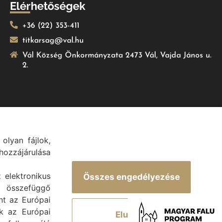
Elérhetőségek
+36 (22) 353-411
titkarsag@val.hu
Vál Község Önkormányzata 2473 Vál, Vajda János u.
2.
olyan fájlok,
ozzájárulása
.
z elektronikus
Összes engedélyezése
 összefüggő
int az Európai
ek az Európai
Elutasít