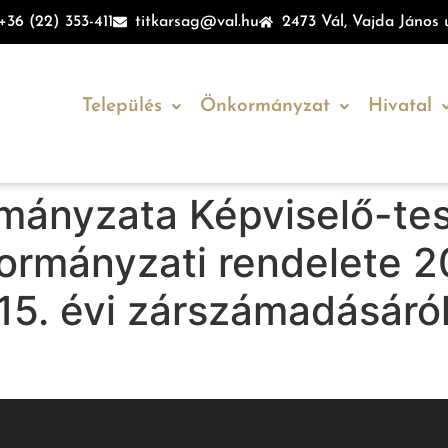
+36 (22) 353-411
titkarsag@val.hu
2473 Vál, Vajda János u
Település
Önkormányzat
Hivatal
mányzata Képviselő-tes
ormányzati rendelete 2
5. évi zárszámadásáró