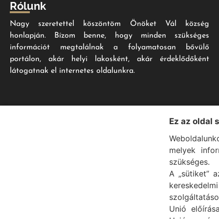
Rólunk
Nagy szeretettel köszöntöm Önöket Vál község
honlapján. Bízom benne, hogy minden szükséges
információt megtalálnak a folyamatosan bővülő
portálon, akár helyi lakosként, akár érdeklődőként
látogatnak el internetes oldalunkra.
Ez az oldal 
Weboldalunko
melyek info
szükséges.
A „sütiket” a
kereskedel
szolgáltatáso
Unió előírás