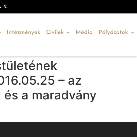
. 2.
Intézmények
Civilek
Média
Pályázatok
tületének
016.05.25 – az
l és a maradvány