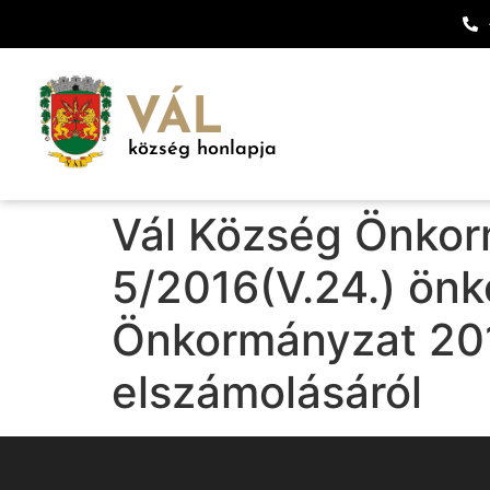
VÁL
község honlapja
Vál Község Önkor
5/2016(V.24.) önk
Önkormányzat 201
elszámolásáról