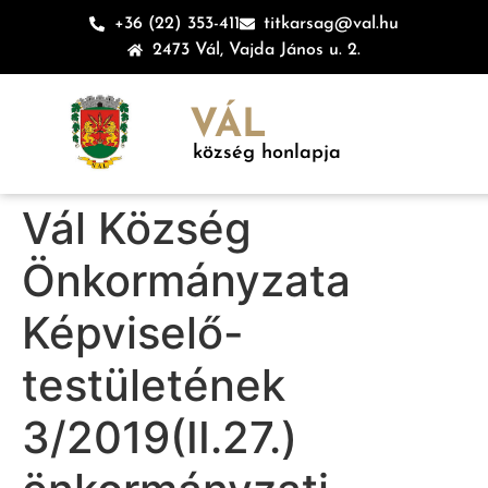
+36 (22) 353-411
titkarsag@val.hu
2473 Vál, Vajda János u. 2.
VÁL
község honlapja
Vál Község
Önkormányzata
Képviselő-
testületének
3/2019(II.27.)