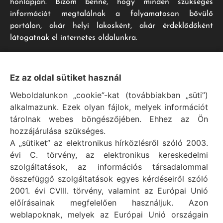
honlapján. Bízom benne, hogy minden szükséges
információt megtalálnak a folyamatosan bővülő
portálon, akár helyi lakosként, akár érdeklődőként
látogatnak el internetes oldalunkra.
Impresszum
Ez az oldal sütiket használ
Weboldalunkon „cookie”-kat (továbbiakban „süti”)
Vál Község Önkormányzat hivatalos honlapja
alkalmazunk. Ezek olyan fájlok, melyek információt
Vál Község Önkormányzat © 1996 - 2020
tárolnak webes böngészőjében. Ehhez az Ön
Adószám: 15727079-2-07
hozzájárulása szükséges.
Adatvédelmi tájékoztató
A „sütiket” az elektronikus hírközlésről szóló 2003.
évi C. törvény, az elektronikus kereskedelmi
Felelős: Bechtold Tamás polgármester
szolgáltatások, az információs társadalommal
Cím: H-2473 Vál, Vajda János utca 2.
összefüggő szolgáltatások egyes kérdéseiről szóló
Telefon: +36 (22) 353-411
2001. évi CVIII. törvény, valamint az Európai Unió
E-mail: polgarmester@val.hu
előírásainak megfelelően használjuk. Azon
weblapoknak, melyek az Európai Unió országain