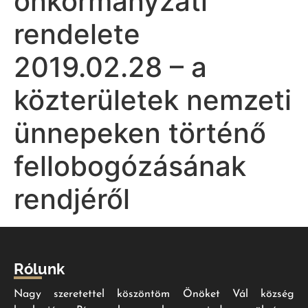
önkormányzati
rendelete
2019.02.28 – a
közterületek nemzeti
ünnepeken történő
fellobogózásának
rendjéről
Rólunk
Nagy szeretettel köszöntöm Önöket Vál község