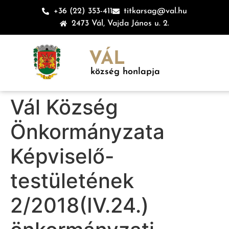
+36 (22) 353-411
titkarsag@val.hu
2473 Vál, Vajda János u. 2.
VÁL
község honlapja
Vál Község
Önkormányzata
Képviselő-
testületének
2/2018(IV.24.)