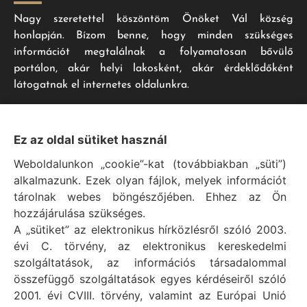
Nagy szeretettel köszöntöm Önöket Vál község
honlapján. Bízom benne, hogy minden szükséges
információt megtalálnak a folyamatosan bővülő
portálon, akár helyi lakosként, akár érdeklődőként
látogatnak el internetes oldalunkra.
Impresszum
Ez az oldal sütiket használ
Weboldalunkon „cookie”-kat (továbbiakban „süti”)
Vál Község Önkormányzat hivatalos honlapja
alkalmazunk. Ezek olyan fájlok, melyek információt
Vál Község Önkormányzat © 1996 - 2020
tárolnak webes böngészőjében. Ehhez az Ön
Adószám: 15727079-2-07
hozzájárulása szükséges.
Adatvédelmi tájékoztató
A „sütiket” az elektronikus hírközlésről szóló 2003.
évi C. törvény, az elektronikus kereskedelmi
Felelős: Bechtold Tamás polgármester
szolgáltatások, az információs társadalommal
Cím: H-2473 Vál, Vajda János utca 2.
összefüggő szolgáltatások egyes kérdéseiről szóló
Telefon: +36 (22) 353-411
2001. évi CVIII. törvény, valamint az Európai Unió
E-mail: polgarmester@val.hu