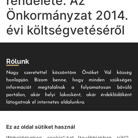
rendelete: Az
Önkormányzat 2014.
évi költségvetéséről
Rólunk
Nagy szeretettel köszöntöm Önöket Vál község
honlapján. Bízom benne, hogy minden szükséges
információt megtalálnak a folyamatosan bővülő
portálon, akár helyi lakosként, akár érdeklődőként
látogatnak el internetes oldalunkra.
Impresszum
Ez az oldal sütiket használ
Weboldalunkon „cookie”-kat (továbbiakban „süti”)