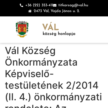
+36 (22) 353-411
titkarsag@val.hu
2473 Vál, Vajda János u. 2.
VÁL
község honlapja
Vál Község
Önkormányzata
Képviselő-
testületének 2/2014
(II. 4.) önkormányzati