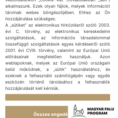
Vál Község Önkormányzat hivatalos honlapja
alkalmazunk. Ezek olyan fájlok, melyek információt
Vál Község Önkormányzat © 1996 - 2020
tárolnak webes böngészőjében. Ehhez az Ön
Adószám: 15727079-2-07
hozzájárulása szükséges.
Adatvédelmi tájékoztató
A „sütiket” az elektronikus hírközlésről szóló 2003.
évi C. törvény, az elektronikus kereskedelmi
Felelős: Bechtold Tamás polgármester
szolgáltatások, az információs társadalommal
Cím: H-2473 Vál, Vajda János utca 2.
összefüggő szolgáltatások egyes kérdéseiről szóló
Telefon: +36 (22) 353-411
2001. évi CVIII. törvény, valamint az Európai Unió
E-mail: polgarmester@val.hu
előírásainak megfelelően használjuk. Azon
weblapoknak, melyek az Európai Unió országain
belül működnek, a „sütik” használatához, és
Elérhetőségek
ezeknek a felhasználó számítógépén vagy egyéb
+36 (22) 353-411
eszközén történő tárolásához a felhasználók
hozzájárulását kell kérniük.
titkarsag@val.hu
Részletek
Vál Község Önkormányzata 2473 Vál, Vajda János u.
2.
Összes engedélyezése