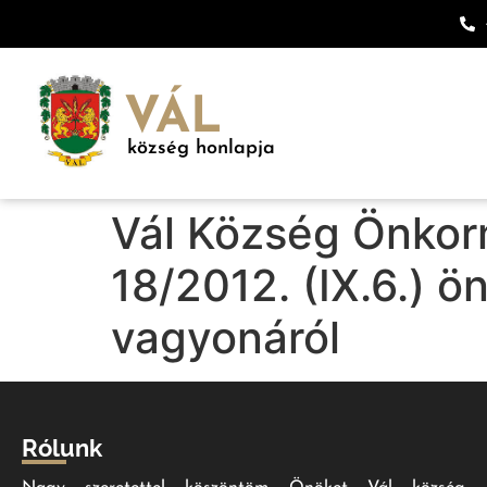
VÁL
község honlapja
Vál Község Önkor
18/2012. (IX.6.) 
vagyonáról
Rólunk