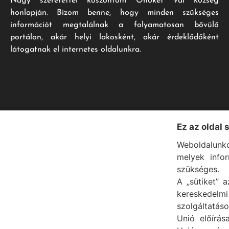
Nagy szeretettel köszöntöm Önöket Vál község
honlapján. Bízom benne, hogy minden szükséges
információt megtalálnak a folyamatosan bővülő
portálon, akár helyi lakosként, akár érdeklődőként
látogatnak el internetes oldalunkra.
Ez az oldal 
Weboldalunko
melyek info
szükséges.
A „sütiket” a
kereskedel
szolgáltatáso
Unió előírás