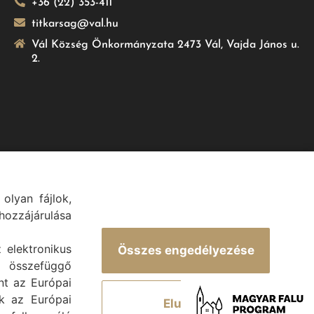
+36 (22) 353-411
titkarsag@val.hu
Vál Község Önkormányzata 2473 Vál, Vajda János u.
2.
olyan fájlok,
.
ozzájárulása
z elektronikus
Összes engedélyezése
 összefüggő
int az Európai
ek az Európai
Elutasít