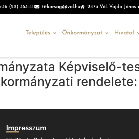
+36 (22) 353-411
titkarsag@val.hu
2473 Vál, Vajda János u
Település
Önkormányzat
Hivatal
mányzata Képviselő-tes
önkormányzati rendelete
Impresszum