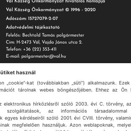
Vál Község Önkormányzat hivatalos honlapja
Vál Község Önkormányzat © 1996 - 2020
Adószám: 15727079-2-07
Adatvédelmi tájékoztató
Felelős: Bechtold Tamás polgármester
Cím: H-2473 Vál, Vajda János utca 2.
Telefon: +36 (22) 353-411
E-mail: polgarmester@val.hu
sütiket használ
n „cookie”-kat (továbbiakban „süti”) alkalmazunk. Ezek 
Vál Község Önkormányzat 1996-2022 © Minden jog fenntartva
rmációt tárolnak webes böngészőjében. Ehhez az Ön h
Szolgáltató:
ASIG Informatika Kft.
z elektronikus hírközlésről szóló 2003. évi C. törvény, a
mi szolgáltatások, az információs társadalommal
k egyes kérdéseiről szóló 2001. évi CVIII. törvény, valam
ainak megfelelően használjuk. Azon weblapoknak, mely