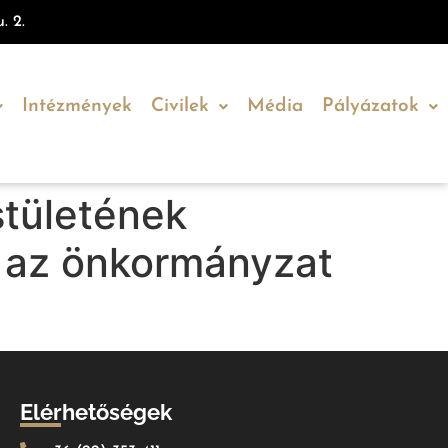
. 2.
Intézmények
Civilek
Média
Pályázatok
tületének
: az önkormányzat
Elérhetőségek