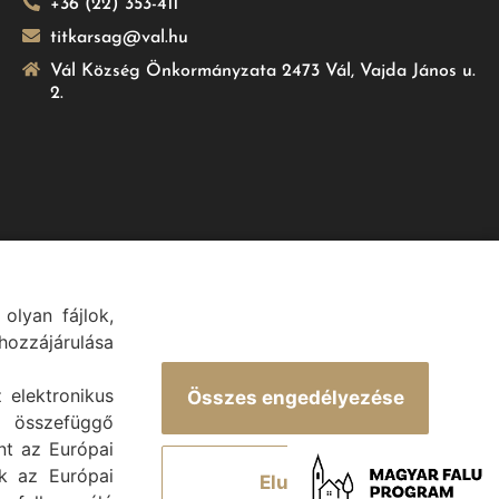
+36 (22) 353-411
titkarsag@val.hu
Vál Község Önkormányzata 2473 Vál, Vajda János u.
2.
olyan fájlok,
.
ozzájárulása
z elektronikus
Összes engedélyezése
 összefüggő
int az Európai
ek az Európai
Elutasít