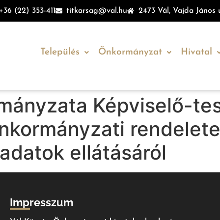
+36 (22) 353-411
titkarsag@val.hu
2473 Vál, Vajda János u
Település
Önkormányzat
Hivatal
mányzata Képviselő-tes
önkormányzati rendelete
adatok ellátásáról
Impresszum