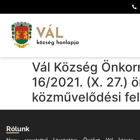
VÁL
község honlapja
Vál Község Önkor
16/2021. (X. 27.) 
közművelődési fel
Rólunk