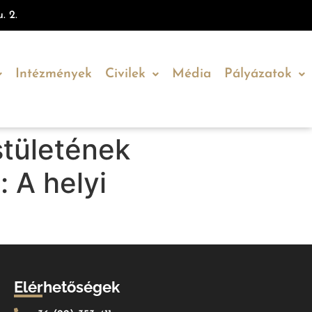
. 2.
Intézmények
Civilek
Média
Pályázatok
tületének
: A helyi
Elérhetőségek