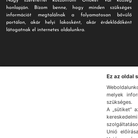
Nagy szeretettel köszöntöm Önöket Vál község
honlapján. Bízom benne, hogy minden szükséges
információt megtalálnak a folyamatosan bővülő
portálon, akár helyi lakosként, akár érdeklődőként
látogatnak el internetes oldalunkra.
Ez az oldal 
Weboldalunko
melyek info
szükséges.
A „sütiket” a
kereskedel
szolgáltatáso
Unió előírás