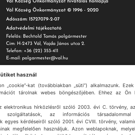
Vál Község Önkormányzat hivatalos honlapja
Vál Község Önkormányzat © 1996 - 2020
Adószám: 15727079-2-07
Adatvédelmi tájékoztató
Felelős: Bechtold Tamás polgármester
Cím: H-2473 Vál, Vajda János utca 2.
Telefon: +36 (22) 353-411
E-mail: polgarmester@val.hu
sütiket használ
n „cookie”-kat (továbbiakban „süti”) alkalmazunk. Ezek 
Vál Község Önkormányzat 1996-2022 © Minden jog fenntartva
rmációt tárolnak webes böngészőjében. Ehhez az Ön h
Szolgáltató:
ASIG Informatika Kft.
z elektronikus hírközlésről szóló 2003. évi C. törvény, a
mi szolgáltatások, az információs társadalommal
k egyes kérdéseiről szóló 2001. évi CVIII. törvény, valam
ainak megfelelően használjuk. Azon weblapoknak, mely