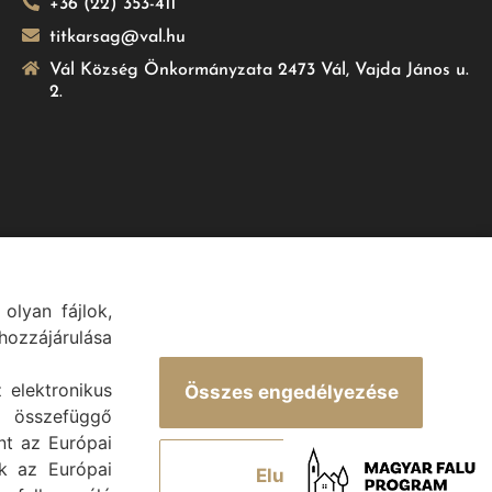
+36 (22) 353-411
titkarsag@val.hu
Vál Község Önkormányzata 2473 Vál, Vajda János u.
2.
olyan fájlok,
.
ozzájárulása
z elektronikus
Összes engedélyezése
 összefüggő
int az Európai
ek az Európai
Elutasít