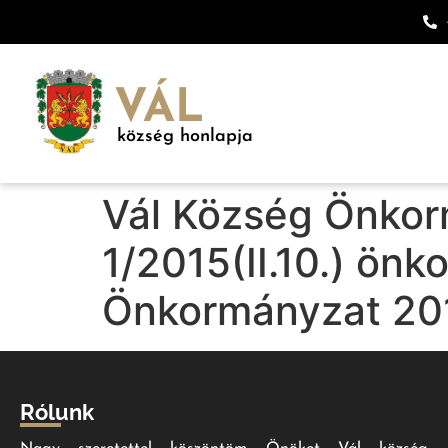
VÁL
község honlapja
Vál Község Önkor
1/2015(II.10.) ön
Önkormányzat 2015
Rólunk