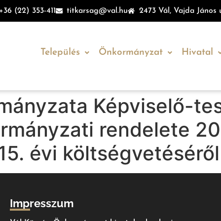
+36 (22) 353-411
titkarsag@val.hu
2473 Vál, Vajda János u
Település
Önkormányzat
Hivatal
mányzata Képviselő-tes
kormányzati rendelete 20
. évi költségvetéséről
Impresszum