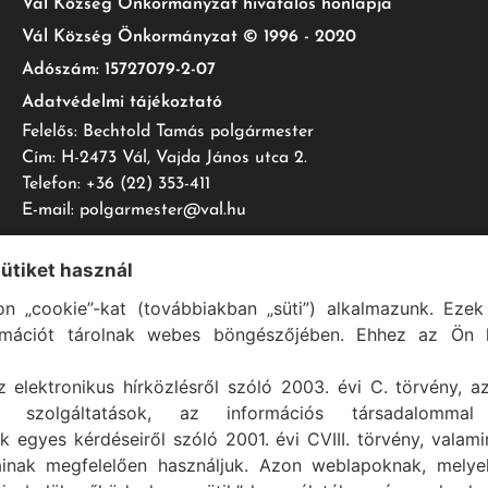
Vál Község Önkormányzat hivatalos honlapja
Vál Község Önkormányzat © 1996 - 2020
Adószám: 15727079-2-07
Adatvédelmi tájékoztató
Felelős: Bechtold Tamás polgármester
Cím: H-2473 Vál, Vajda János utca 2.
Telefon: +36 (22) 353-411
E-mail: polgarmester@val.hu
sütiket használ
n „cookie”-kat (továbbiakban „süti”) alkalmazunk. Ezek 
Vál Község Önkormányzat 1996-2022 © Minden jog fenntartva
rmációt tárolnak webes böngészőjében. Ehhez az Ön h
Szolgáltató:
ASIG Informatika Kft.
z elektronikus hírközlésről szóló 2003. évi C. törvény, a
mi szolgáltatások, az információs társadalommal
k egyes kérdéseiről szóló 2001. évi CVIII. törvény, valam
ainak megfelelően használjuk. Azon weblapoknak, mely