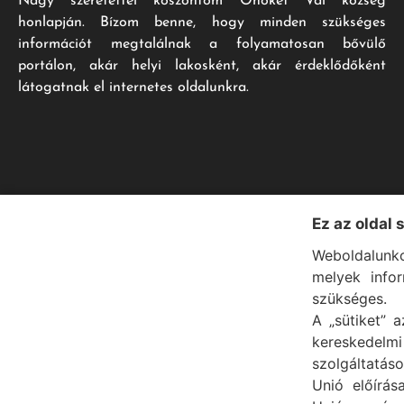
Nagy szeretettel köszöntöm Önöket Vál község
honlapján. Bízom benne, hogy minden szükséges
információt megtalálnak a folyamatosan bővülő
portálon, akár helyi lakosként, akár érdeklődőként
látogatnak el internetes oldalunkra.
Ez az oldal 
Weboldalunko
melyek info
szükséges.
A „sütiket” a
kereskedel
szolgáltatáso
Unió előírás