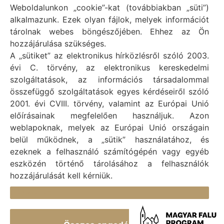
Weboldalunkon „cookie”-kat (továbbiakban „süti”)
Vál Község Önkormányzat hivatalos honlapja
alkalmazunk. Ezek olyan fájlok, melyek információt
Vál Község Önkormányzat © 1996 - 2020
tárolnak webes böngészőjében. Ehhez az Ön
Adószám: 15727079-2-07
hozzájárulása szükséges.
Adatvédelmi tájékoztató
A „sütiket” az elektronikus hírközlésről szóló 2003.
évi C. törvény, az elektronikus kereskedelmi
Felelős: Bechtold Tamás polgármester
szolgáltatások, az információs társadalommal
Cím: H-2473 Vál, Vajda János utca 2.
összefüggő szolgáltatások egyes kérdéseiről szóló
Telefon: +36 (22) 353-411
2001. évi CVIII. törvény, valamint az Európai Unió
E-mail: polgarmester@val.hu
előírásainak megfelelően használjuk. Azon
weblapoknak, melyek az Európai Unió országain
belül működnek, a „sütik” használatához, és
Elérhetőségek
ezeknek a felhasználó számítógépén vagy egyéb
+36 (22) 353-411
eszközén történő tárolásához a felhasználók
hozzájárulását kell kérniük.
titkarsag@val.hu
Részletek
Vál Község Önkormányzata 2473 Vál, Vajda János u.
2.