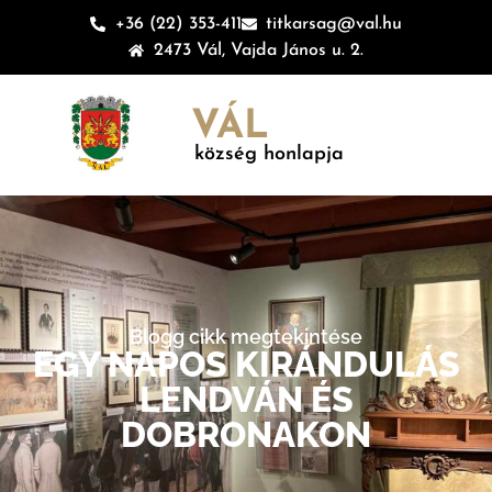
+36 (22) 353-411
titkarsag@val.hu
2473 Vál, Vajda János u. 2.
VÁL
község honlapja
Blogg cikk megtekintése
EGY NAPOS KIRÁNDULÁS
LENDVÁN ÉS
DOBRONAKON