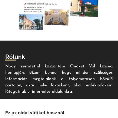
Rólunk
Nagy szeretettel köszöntöm Önöket Vál község
honlapján. Bízom benne, hogy minden szükséges
információt megtalálnak a folyamatosan bővülő
portálon, akár helyi lakosként, akár érdeklődőként
látogatnak el internetes oldalunkra.
Impresszum
Ez az oldal sütiket használ