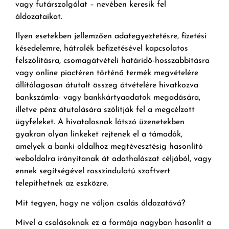
vagy futárszolgálat – nevében keresik fel
áldozataikat.
Ilyen esetekben jellemzően adategyeztetésre, fizetési
késedelemre, hátralék befizetésével kapcsolatos
felszólításra, csomagátvételi határidő-hosszabbításra
vagy online piactéren történő termék megvételére
állítólagosan átutalt összeg átvételére hivatkozva
bankszámla- vagy bankkártyaadatok megadására,
illetve pénz átutalására szólítják fel a megcélzott
ügyfeleket. A hivatalosnak látszó üzenetekben
gyakran olyan linkeket rejtenek el a támadók,
amelyek a banki oldalhoz megtévesztésig hasonlító
weboldalra irányítanak át adathalászat céljából, vagy
ennek segítségével rosszindulatú szoftvert
telepíthetnek az eszközre.
Mit tegyen, hogy ne váljon csalás áldozatává?
Mivel a csalásoknak ez a formája nagyban hasonlít a