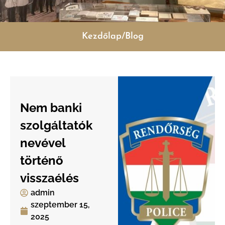
Kezdőlap/Blog
Nem banki
szolgáltatók
nevével
történő
visszaélés
admin
szeptember 15,
2025