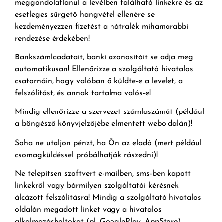
meggondolatlanul a levélben található linkekre és az
esetleges sürgető hangvétel ellenére se
kezdeményezzen fizetést a hátralék mihamarabbi
rendezése érdekében!
Bankszámlaadatait, banki azonosítóit se adja meg
automatikusan! Ellenőrizze a szolgáltató hivatalos
csatornáin, hogy valóban ő küldte-e a levelet, a
felszólítást, és annak tartalma valós-e!
Mindig ellenőrizze a szervezet számlaszámát (például
a böngésző könyvjelzőjébe elmentett weboldalán)!
Soha ne utaljon pénzt, ha Ön az eladó (mert például
csomagküldéssel próbálhatják rászedni)!
Ne telepítsen szoftvert e-mailben, sms-ben kapott
linkekről vagy bármilyen szolgáltatói kérésnek
álcázott felszólításra! Mindig a szolgáltató hivatalos
oldalán megadott linket vagy a hivatalos
alkalmazásboltokat (pl. GooglePlay, AppStore)