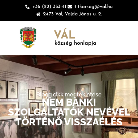
+36 (22) 353-411
titkarsag@val.hu
2473 Vál, Vajda János u. 2.
VÁL
község honlapja
Blogg cikk megtekintése
NEM BANKI
SZOLGÁLTATÓK NEVÉVEL
TÖRTÉNŐ VISSZAÉLÉS