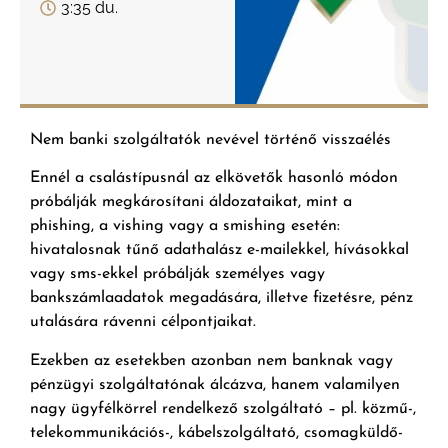
3:35 du.
Nem banki szolgáltatók nevével történő visszaélés
Ennél a csalástípusnál az elkövetők hasonló módon
próbálják megkárosítani áldozataikat, mint a
phishing, a vishing vagy a smishing esetén:
hivatalosnak tűnő adathalász e-mailekkel, hívásokkal
vagy sms-ekkel próbálják személyes vagy
bankszámlaadatok megadására, illetve fizetésre, pénz
utalására rávenni célpontjaikat.
Ezekben az esetekben azonban nem banknak vagy
pénzügyi szolgáltatónak álcázva, hanem valamilyen
nagy ügyfélkörrel rendelkező szolgáltató – pl. közmű-,
telekommunikációs-, kábelszolgáltató, csomagküldő-