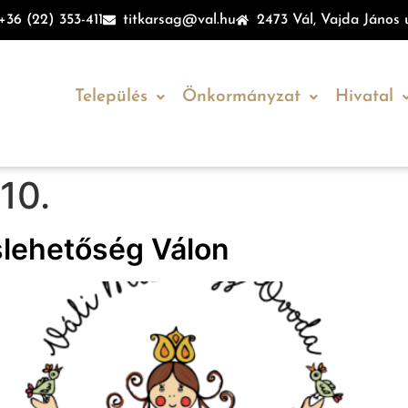
+36 (22) 353-411
titkarsag@val.hu
2473 Vál, Vajda János u
Település
Önkormányzat
Hivatal
10.
lehetőség Válon