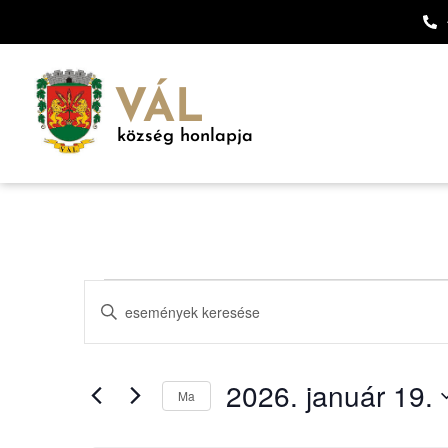
VÁL
község honlapja
Események
Írja
be
keresése
a
keresőszót.
Keresse
és
meg
2026. január 19.
a
Ma
nézet
Események
Dátum
-
kiválasztása.
t