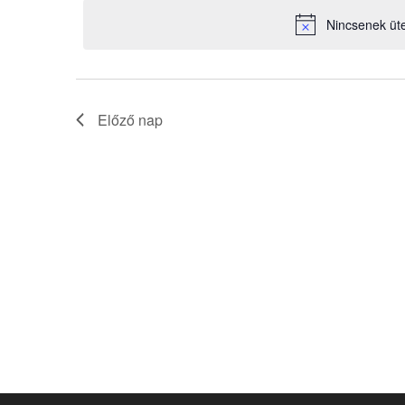
választás
a
Nincsenek üt
keresőszóval.
Előző nap