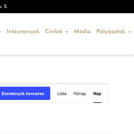
. 2.
Intézmények
Civilek
Média
Pályázatok
Esemény
Események keresése
Lista
Hónap
Nap
nézet
navigáció