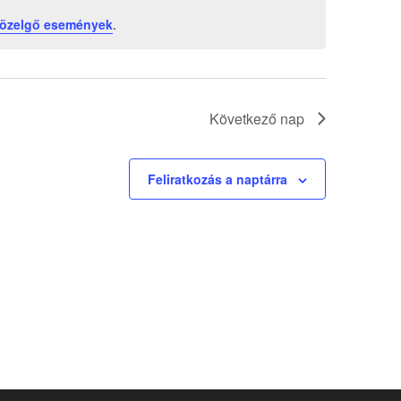
közelgő események
.
Következő nap
Feliratkozás a naptárra