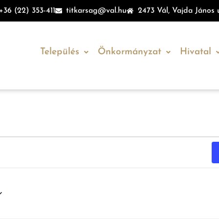
+36 (22) 353-411
titkarsag@val.hu
2473 Vál, Vajda János u
Település
Önkormányzat
Hivatal