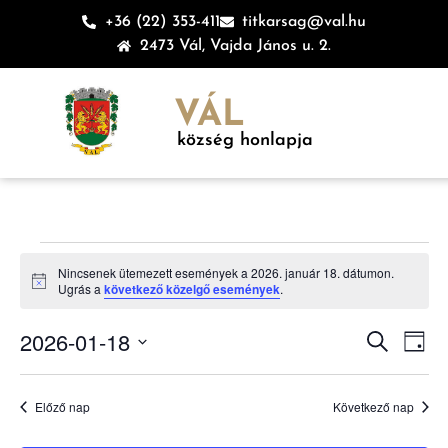
+36 (22) 353-411
titkarsag@val.hu
2473 Vál, Vajda János u. 2.
VÁL
község honlapja
Nincsenek ütemezett események a 2026. január 18. dátumon.
Notice
Ugrás a
következő közelgő események
.
Esem
Es
2026-01-18
Keresett ki
Nap
Dátum
né
keres
kiválasztása.
na
Előző nap
Következő nap
és