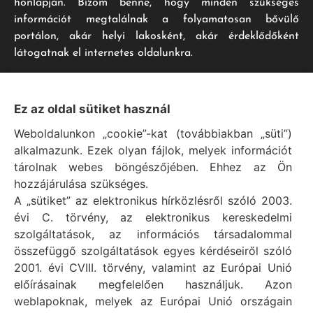
honlapján. Bízom benne, hogy minden szükséges
információt megtalálnak a folyamatosan bővülő
portálon, akár helyi lakosként, akár érdeklődőként
látogatnak el internetes oldalunkra.
Impresszum
Ez az oldal sütiket használ
Weboldalunkon „cookie”-kat (továbbiakban „süti”)
Vál Község Önkormányzat hivatalos honlapja
alkalmazunk. Ezek olyan fájlok, melyek információt
Vál Község Önkormányzat © 1996 - 2020
tárolnak webes böngészőjében. Ehhez az Ön
Adószám: 15727079-2-07
hozzájárulása szükséges.
Adatvédelmi tájékoztató
A „sütiket” az elektronikus hírközlésről szóló 2003.
évi C. törvény, az elektronikus kereskedelmi
Felelős: Bechtold Tamás polgármester
szolgáltatások, az információs társadalommal
Cím: H-2473 Vál, Vajda János utca 2.
összefüggő szolgáltatások egyes kérdéseiről szóló
Telefon: +36 (22) 353-411
2001. évi CVIII. törvény, valamint az Európai Unió
E-mail: polgarmester@val.hu
előírásainak megfelelően használjuk. Azon
weblapoknak, melyek az Európai Unió országain