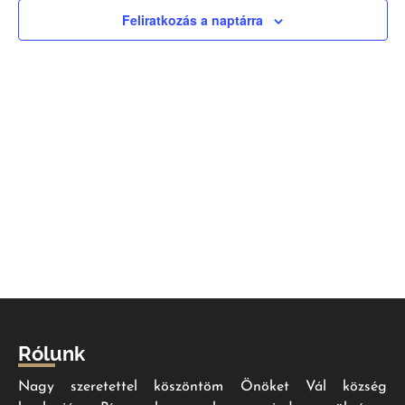
nézet
Feliratkozás a naptárra
válas
Rólunk
Nagy szeretettel köszöntöm Önöket Vál község