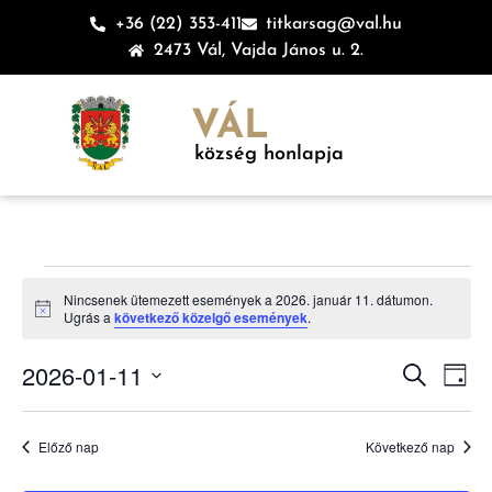
+36 (22) 353-411
titkarsag@val.hu
2473 Vál, Vajda János u. 2.
VÁL
község honlapja
Nincsenek ütemezett események a 2026. január 11. dátumon.
Notice
Ugrás a
következő közelgő események
.
Esem
Es
2026-01-11
Keresett ki
Nap
Dátum
né
keres
kiválasztása.
na
Előző nap
Következő nap
és