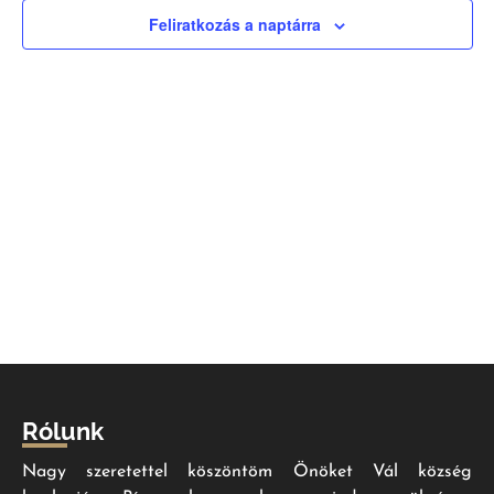
nézet
Feliratkozás a naptárra
válas
Rólunk
Nagy szeretettel köszöntöm Önöket Vál község