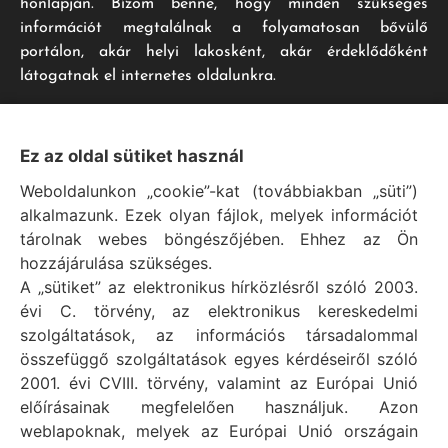
honlapján. Bízom benne, hogy minden szükséges
információt megtalálnak a folyamatosan bővülő
portálon, akár helyi lakosként, akár érdeklődőként
látogatnak el internetes oldalunkra.
Impresszum
Ez az oldal sütiket használ
Weboldalunkon „cookie”-kat (továbbiakban „süti”)
Vál Község Önkormányzat hivatalos honlapja
alkalmazunk. Ezek olyan fájlok, melyek információt
Vál Község Önkormányzat © 1996 - 2020
tárolnak webes böngészőjében. Ehhez az Ön
Adószám: 15727079-2-07
hozzájárulása szükséges.
Adatvédelmi tájékoztató
A „sütiket” az elektronikus hírközlésről szóló 2003.
évi C. törvény, az elektronikus kereskedelmi
Felelős: Bechtold Tamás polgármester
szolgáltatások, az információs társadalommal
Cím: H-2473 Vál, Vajda János utca 2.
összefüggő szolgáltatások egyes kérdéseiről szóló
Telefon: +36 (22) 353-411
2001. évi CVIII. törvény, valamint az Európai Unió
E-mail: polgarmester@val.hu
előírásainak megfelelően használjuk. Azon
weblapoknak, melyek az Európai Unió országain