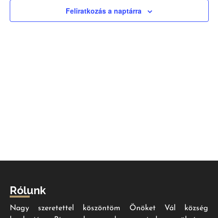
nézet
Feliratkozás a naptárra
válas
Rólunk
Nagy szeretettel köszöntöm Önöket Vál község