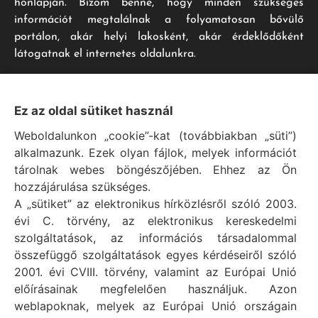
honlapján. Bízom benne, hogy minden szükséges
információt megtalálnak a folyamatosan bővülő
portálon, akár helyi lakosként, akár érdeklődőként
látogatnak el internetes oldalunkra.
Impresszum
Ez az oldal sütiket használ
Weboldalunkon „cookie”-kat (továbbiakban „süti”)
Vál Község Önkormányzat hivatalos honlapja
alkalmazunk. Ezek olyan fájlok, melyek információt
Vál Község Önkormányzat © 1996 - 2020
tárolnak webes böngészőjében. Ehhez az Ön
Adószám: 15727079-2-07
hozzájárulása szükséges.
Adatvédelmi tájékoztató
A „sütiket” az elektronikus hírközlésről szóló 2003.
évi C. törvény, az elektronikus kereskedelmi
Felelős: Bechtold Tamás polgármester
szolgáltatások, az információs társadalommal
Cím: H-2473 Vál, Vajda János utca 2.
összefüggő szolgáltatások egyes kérdéseiről szóló
Telefon: +36 (22) 353-411
2001. évi CVIII. törvény, valamint az Európai Unió
E-mail: polgarmester@val.hu
előírásainak megfelelően használjuk. Azon
weblapoknak, melyek az Európai Unió országain