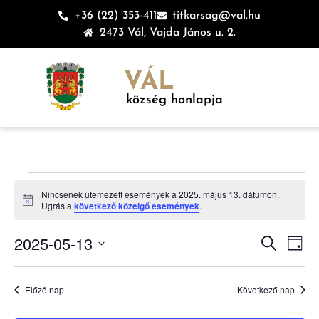
+36 (22) 353-411
titkarsag@val.hu
2473 Vál, Vajda János u. 2.
VÁL
község honlapja
Nincsenek ütemezett események a 2025. május 13. dátumon.
Notice
Ugrás a
következő közelgő események
.
Esem
Es
2025-05-13
Keresett ki
Nap
Dátum
né
keres
kiválasztása.
na
Előző nap
Következő nap
és