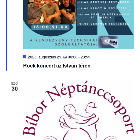
Kiemelt
2025. augusztus 29. @ 00:00
-
23:59
Rock koncert az István téren
SZO
30