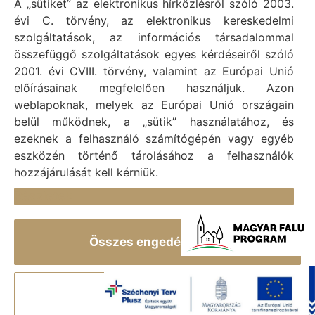
Adatvédelmi tájékoztató
A „sütiket” az elektronikus hírközlésről szóló 2003.
évi C. törvény, az elektronikus kereskedelmi
Felelős: Bechtold Tamás polgármester
szolgáltatások, az információs társadalommal
Cím: H-2473 Vál, Vajda János utca 2.
összefüggő szolgáltatások egyes kérdéseiről szóló
Telefon: +36 (22) 353-411
2001. évi CVIII. törvény, valamint az Európai Unió
E-mail: polgarmester@val.hu
előírásainak megfelelően használjuk. Azon
weblapoknak, melyek az Európai Unió országain
belül működnek, a „sütik” használatához, és
Elérhetőségek
ezeknek a felhasználó számítógépén vagy egyéb
+36 (22) 353-411
eszközén történő tárolásához a felhasználók
hozzájárulását kell kérniük.
titkarsag@val.hu
Részletek
Vál Község Önkormányzata 2473 Vál, Vajda János u.
2.
Összes engedélyezése
Vál Község Önkormányzat 1996-2022 © Minden jog
fenntartva.
Elutasít
Szolgáltató:
ASIG Informatika Kft.