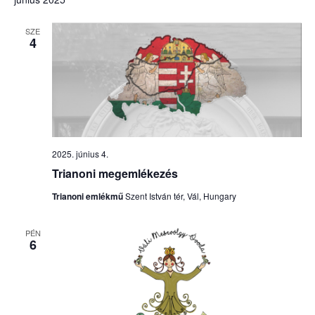
SZE
4
2025. június 4.
Trianoni megemlékezés
Trianoni emlékmű
Szent István tér, Vál, Hungary
PÉN
6