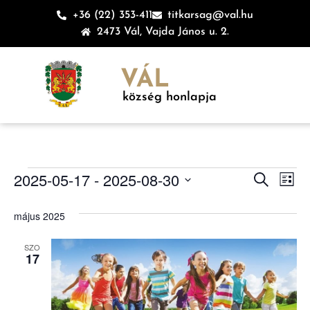
+36 (22) 353-411
titkarsag@val.hu
2473 Vál, Vajda János u. 2.
VÁL
község honlapja
Esem
Es
2025-05-17
 - 
2025-08-30
Keresett ki
Lista
Dátum
né
keres
kiválasztása.
május 2025
na
és
SZO
nézet
17
válas