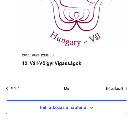
2025. augusztus 30.
12. Váli-Völgyi Vigasságok
Események
Esem
Előző
Ma
Következő
Feliratkozás a naptárra