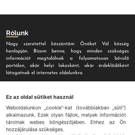
Rólunk
Nagy szeretettel köszöntöm Önöket Vál község
honlapján. Bízom benne, hogy minden szükséges
információt megtalálnak a folyamatosan bővülő
portálon, akár helyi lakosként, akár érdeklődőként
látogatnak el internetes oldalunkra.
Impresszum
Ez az oldal sütiket használ
Weboldalunkon „cookie”-kat (továbbiakban „süti”)
Vál Község Önkormányzat hivatalos honlapja
alkalmazunk. Ezek olyan fájlok, melyek információt
Vál Község Önkormányzat © 1996 - 2020
tárolnak webes böngészőjében. Ehhez az Ön
Adószám: 15727079-2-07
hozzájárulása szükséges.