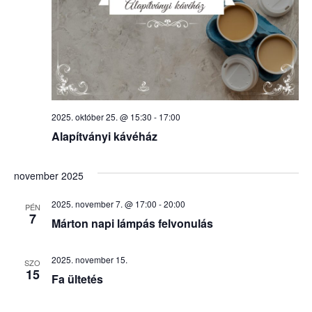
2025. október 25. @ 15:30
-
17:00
Alapítványi kávéház
november 2025
2025. november 7. @ 17:00
-
20:00
PÉN
7
Márton napi lámpás felvonulás
2025. november 15.
SZO
15
Fa ültetés