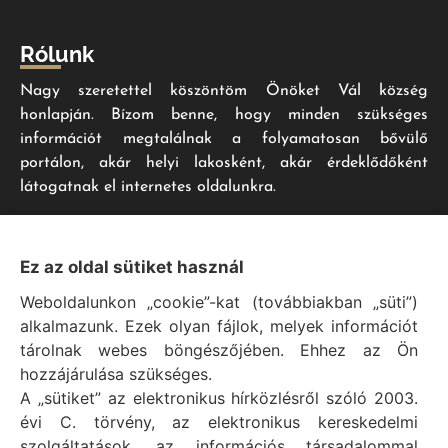
Rólunk
Nagy szeretettel köszöntöm Önöket Vál község
honlapján. Bízom benne, hogy minden szükséges
információt megtalálnak a folyamatosan bővülő
portálon, akár helyi lakosként, akár érdeklődőként
látogatnak el internetes oldalunkra.
Impresszum
Ez az oldal sütiket használ
Weboldalunkon „cookie”-kat (továbbiakban „süti”)
Vál Község Önkormányzat hivatalos honlapja
alkalmazunk. Ezek olyan fájlok, melyek információt
Vál Község Önkormányzat © 1996 - 2020
tárolnak webes böngészőjében. Ehhez az Ön
Adószám: 15727079-2-07
hozzájárulása szükséges.
Adatvédelmi tájékoztató
A „sütiket” az elektronikus hírközlésről szóló 2003.
évi C. törvény, az elektronikus kereskedelmi
Felelős: Bechtold Tamás polgármester
szolgáltatások, az információs társadalommal
Cím: H-2473 Vál, Vajda János utca 2.