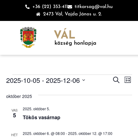
+36 (22) 353-411
titkarsag@val.hu
2473 Vál, Vajda János u. 2.
VÁL
község honlapja
Esem
Es
2025-10-05
 - 
2025-12-06
Keresett ki
Lista
Dátum
né
keres
kiválasztása.
október 2025
na
és
2025. október 5.
VAS
nézet
5
Tökös vasárnap
válas
2025. október 6. @ 08:00
-
2025. október 12. @ 17:00
HÉT