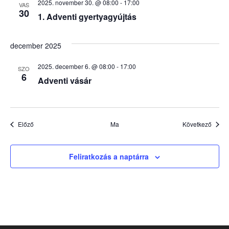
2025. november 30. @ 08:00
-
17:00
VAS
30
1. Adventi gyertyagyújtás
december 2025
2025. december 6. @ 08:00
-
17:00
SZO
6
Adventi vásár
Események
Esem
Előző
Ma
Következő
Feliratkozás a naptárra