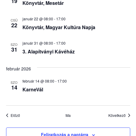
19
Könyvtár, Mesetár
január 22 @ 08:00
-
17:00
CSÜ
22
Könyvtár, Magyar Kultúra Napja
január 31 @ 08:00
-
17:00
SZO
31
3. Alapítványi Kávéház
február 2026
február 14 @ 08:00
-
17:00
SZO
14
KarneVál
Események
Esem
Előző
Ma
Következő
Feliratkozás a naptárra