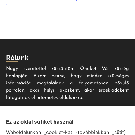
Rólunk
Nagy szeretettel köszöntöm Önöket Vál község
honlapján. Bízom benne, hogy minden szükséges
információt megtalálnak a folyamatosan bővülő
portálon, akár helyi lakosként, akár érdeklődőként
látogatnak el internetes oldalunkra.
Impresszum
Ez az oldal sütiket használ
Weboldalunkon „cookie”-kat (továbbiakban „süti”)
Vál Község Önkormányzat hivatalos honlapja