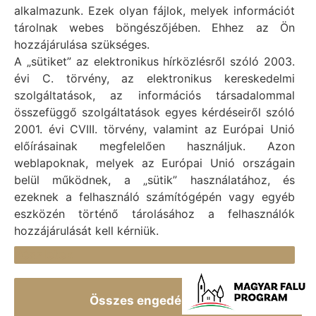
alkalmazunk. Ezek olyan fájlok, melyek információt
Vál Község Önkormányzat © 1996 - 2020
tárolnak webes böngészőjében. Ehhez az Ön
Adószám: 15727079-2-07
hozzájárulása szükséges.
Adatvédelmi tájékoztató
A „sütiket” az elektronikus hírközlésről szóló 2003.
évi C. törvény, az elektronikus kereskedelmi
Felelős: Bechtold Tamás polgármester
szolgáltatások, az információs társadalommal
Cím: H-2473 Vál, Vajda János utca 2.
összefüggő szolgáltatások egyes kérdéseiről szóló
Telefon: +36 (22) 353-411
2001. évi CVIII. törvény, valamint az Európai Unió
E-mail: polgarmester@val.hu
előírásainak megfelelően használjuk. Azon
weblapoknak, melyek az Európai Unió országain
belül működnek, a „sütik” használatához, és
Elérhetőségek
ezeknek a felhasználó számítógépén vagy egyéb
+36 (22) 353-411
eszközén történő tárolásához a felhasználók
hozzájárulását kell kérniük.
titkarsag@val.hu
Részletek
Vál Község Önkormányzata 2473 Vál, Vajda János u.
2.
Összes engedélyezése