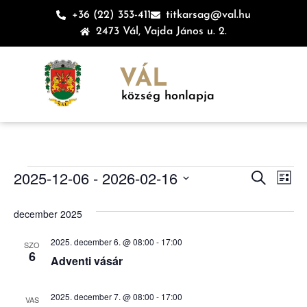
+36 (22) 353-411
titkarsag@val.hu
2473 Vál, Vajda János u. 2.
VÁL
község honlapja
Esem
Es
2025-12-06
 - 
2026-02-16
Keresett ki
Lista
Dátum
né
keres
kiválasztása.
december 2025
na
és
2025. december 6. @ 08:00
-
17:00
SZO
nézet
6
Adventi vásár
válas
2025. december 7. @ 08:00
-
17:00
VAS