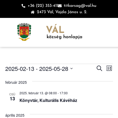
+36 (22) 353-411
titkarsag@val.hu
2473 Vál, Vajda János u. 2.
VÁL
község honlapja
Esem
Es
2025-02-13
 - 
2025-05-28
Keresett ki
Lista
Dátum
né
keres
kiválasztása.
február 2025
na
és
2025. február 13. @ 08:00
-
17:00
CSÜ
nézet
13
Könyvtár, Kulturális Kávéház
válas
április 2025