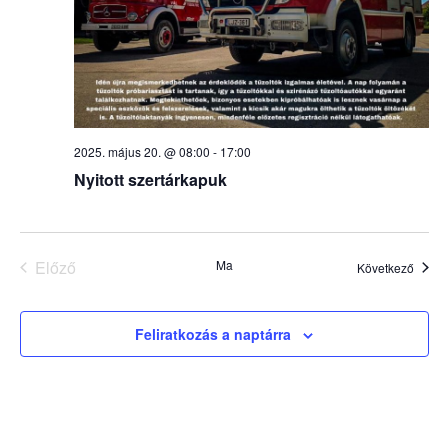
2025. május 20. @ 08:00
-
17:00
Nyitott szertárkapuk
Események
Előző
Ma
Esem
Következő
Feliratkozás a naptárra