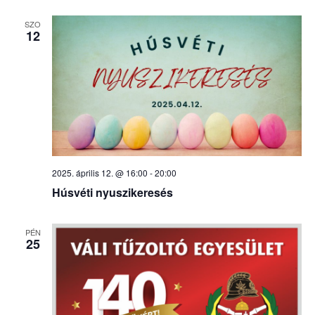
SZO
12
2025. április 12. @ 16:00
-
20:00
Húsvéti nyuszikeresés
PÉN
25