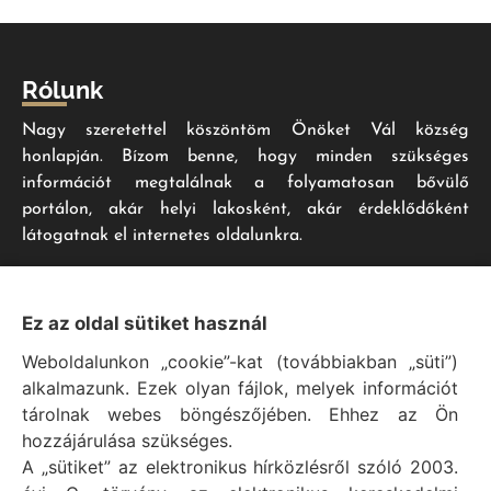
Rólunk
Nagy szeretettel köszöntöm Önöket Vál község
honlapján. Bízom benne, hogy minden szükséges
információt megtalálnak a folyamatosan bővülő
portálon, akár helyi lakosként, akár érdeklődőként
látogatnak el internetes oldalunkra.
Impresszum
Ez az oldal sütiket használ
Weboldalunkon „cookie”-kat (továbbiakban „süti”)
Vál Község Önkormányzat hivatalos honlapja
alkalmazunk. Ezek olyan fájlok, melyek információt
Vál Község Önkormányzat © 1996 - 2020
tárolnak webes böngészőjében. Ehhez az Ön
Adószám: 15727079-2-07
hozzájárulása szükséges.
Adatvédelmi tájékoztató
A „sütiket” az elektronikus hírközlésről szóló 2003.